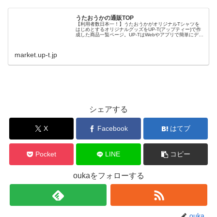
うたおうかの通販TOP
【利用者数日本一！】うたおうかがオリジナルTシャツを
はじめとするオリジナルグッズをUP-T(アップティー)で作
成した商品一覧ページ。UP-TはWebやアプリで簡単にデザ
インでき、どこよりも格安で送料完全無料。創業70年で品
質も安心。
market.up-t.jp
シェアする
X
Facebook
はてブ
Pocket
LINE
コピー
oukaをフォローする
ouka