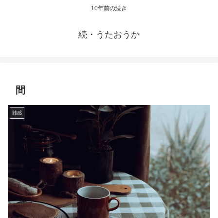
10年前の続き
続・うたおうか
間
雑感