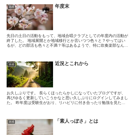
年度末
雑感
先日の土日の活動をもって、地域合唱クラブとしての年度内の活動が
終了した。 地域展開とか地域移行とか言いつつ色々と？やってはい
るが、どの部活も色々と不満？等はあるようで、特に吹奏楽部なんか
はどうするの？という感じらしいと聞く。 実際、かなりの...
近況とこれから
雑感
お久しぶりです。 長らくほったらかしになっていたブログですが、
再びゆるく更新していこうかなと思い久しぶりにログインしてみまし
た。 昨年度は受験生がおり、リハビリに付き合ったり勉強を見たり
しているうちにあっという間に月日が経ちました。 病気の...
「素人っぽさ」とは
雑感