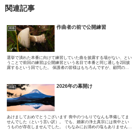
関連記事
作曲者の前で公開練習
雑感
選挙で潰れた本番に向けて練習していた曲を披露する場がない、とい
うことで前回の練習は公開練習という名目で本番と同じ通しを2回披
露するという回でした。 保護者の皆様はもちろんですが、顧問の先
生のご友人が作曲者ということで、作曲家ご本人様の前での...
2026年の幕開け
雑感
あけましておめでとうございます 喪中のつもりでなんも準備してま
せんでした（という言い訳）。 でも、婚家の浄土真宗には喪中とい
うものが存在しませんでした。（ちなみにお清めの塩もありません）
…もう少し落ち着いたら寒中お見舞い出しますごめんなさ...