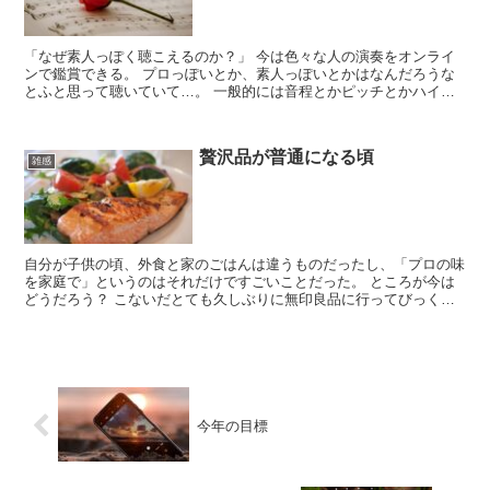
「なぜ素人っぽく聴こえるのか？」 今は色々な人の演奏をオンライ
ンで鑑賞できる。 プロっぽいとか、素人っぽいとかはなんだろうな
とふと思って聴いていて…。 一般的には音程とかピッチとかハイラ
リンクスが～とかなのだけれど、それらをクリアしていても...
贅沢品が普通になる頃
雑感
自分が子供の頃、外食と家のごはんは違うものだったし、「プロの味
を家庭で」というのはそれだけですごいことだった。 ところが今は
どうだろう？ こないだとても久しぶりに無印良品に行ってびっくり
した。食べ物の充実に。 …無論、主婦目線だと総菜はどれ...
今年の目標