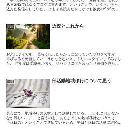
あるSNSではなくブログに書きます、ということで、いくらか突っ
込んだ発信をしていた。 そもそも読んだきっかけも彼女のSNSの発
言にどこか違和感があったから、「（そういえばブログ書...
近況とこれから
雑感
お久しぶりです。 長らくほったらかしになっていたブログですが、
再びゆるく更新していこうかなと思い久しぶりにログインしてみまし
た。 昨年度は受験生がおり、リハビリに付き合ったり勉強を見たり
しているうちにあっという間に月日が経ちました。 病気の...
部活動地域移行について思う
雑感
某市にて、地域移行の人材として活動している。 しかしこれがなか
なか難しい…。 …と言うのも、あくまでこの地域移行というのは
「休日の」ということで進めているため、平日と休日の活動に継続性
を持つことが困難なシステムになっている。 自身が中学生の...