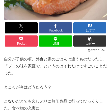
X
Facebook
はてブ
Pocket
LINE
コピー
2026.01.04
自分が子供の頃、外食と家のごはんは違うものだったし、
「プロの味を家庭で」というのはそれだけですごいことだ
った。
ところが今はどうだろう？
こないだとても久しぶりに無印良品に行ってびっくりし
た。食べ物の充実に。