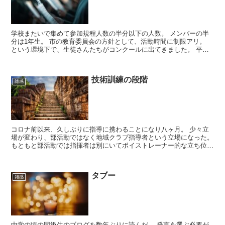
学校またいで集めて参加規程人数の半分以下の人数。 メンバーの半
分は1年生。 市の教育委員会の方針として、活動時間に制限アリ。
という環境下で、生徒さんたちがコンクールに出てきました。 平日
の活動なので学校教諭主体。 指揮を振ることも無いので...
技術訓練の段階
雑感
コロナ前以来、久しぶりに指導に携わることになり八ヶ月。 少々立
場が変わり、部活動ではなく地域クラブ指導者という立場になった。
もともと部活動では指揮者は別にいてボイストレーナー的な立ち位置
で関わっていたが、現在は最初から最後まで基本的には私...
タブー
雑感
中学の頃の同級生のブログを数年ぶりに読んだ。 発言を選ぶ必要が