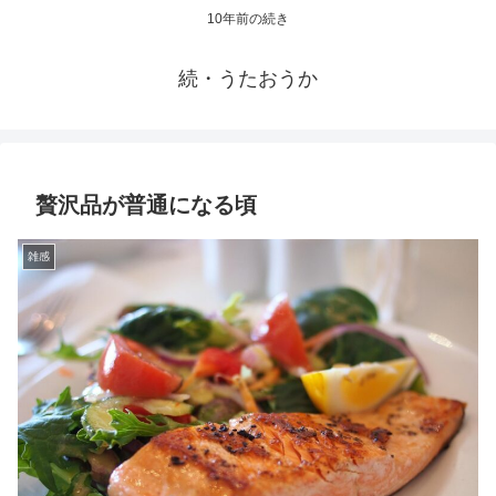
10年前の続き
続・うたおうか
贅沢品が普通になる頃
雑感